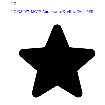
LG
LG GSLV71MCTE Amerikaanse Koelkast Zwart 635L