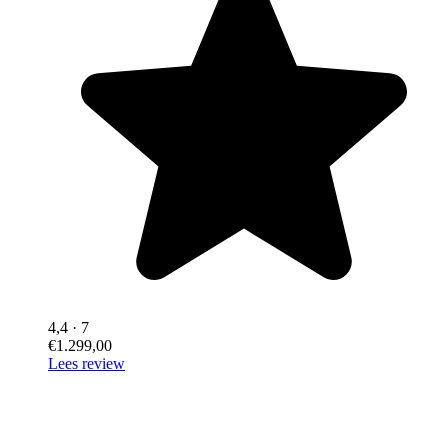
4,4
· 7
€1.299,00
Lees review