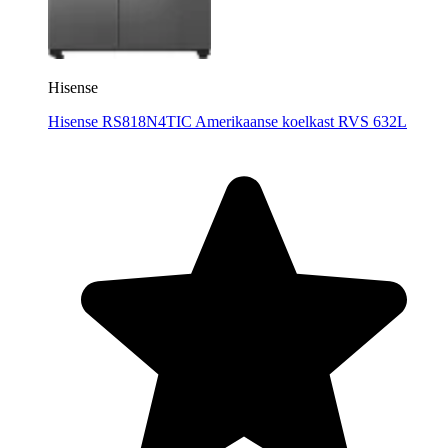
Hisense
Hisense RS818N4TIC Amerikaanse koelkast RVS 632L