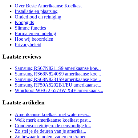
Over Beste Amerikaanse Koelkast
Installatie en plaatsing
Onderhoud en reiniging
Koopgids
Slimme functies
Formaten en indeling
Hoe wij beoordelen
Privacybeleid
Laatste reviews
Samsung RS67N8211S9 amerikaanse koe...
Samsung RS68N8240S9 amerikaanse koe...
Samsung RS68N8231S9 amerikaanse koe...
Samsung RF50A5202B1/EU amerikaanse...
Whirlpool WHG2 6573W X4E amerikaans...
Laatste artikelen
Amerikaanse koelkast met waterreser...
Welk merk amerikaanse koelkast past...
Condensor reinigen: de eenvoudige k...
Zo stel je de deuren van je amerika...
Zo bewaar je noten, zaden en granen...