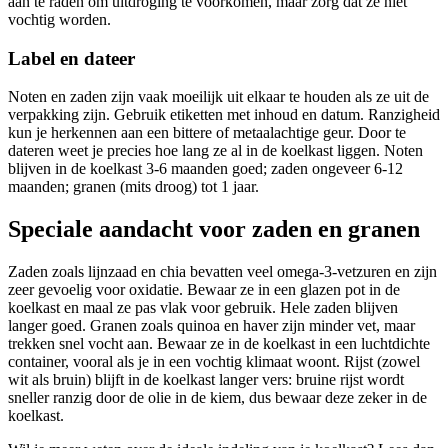
aan te raden om uitdroging te voorkomen, maar zorg dat ze niet
vochtig worden.
Label en dateer
Noten en zaden zijn vaak moeilijk uit elkaar te houden als ze uit de
verpakking zijn. Gebruik etiketten met inhoud en datum. Ranzigheid
kun je herkennen aan een bittere of metaalachtige geur. Door te
dateren weet je precies hoe lang ze al in de koelkast liggen. Noten
blijven in de koelkast 3-6 maanden goed; zaden ongeveer 6-12
maanden; granen (mits droog) tot 1 jaar.
Speciale aandacht voor zaden en granen
Zaden zoals lijnzaad en chia bevatten veel omega-3-vetzuren en zijn
zeer gevoelig voor oxidatie. Bewaar ze in een glazen pot in de
koelkast en maal ze pas vlak voor gebruik. Hele zaden blijven
langer goed. Granen zoals quinoa en haver zijn minder vet, maar
trekken snel vocht aan. Bewaar ze in de koelkast in een luchtdichte
container, vooral als je in een vochtig klimaat woont. Rijst (zowel
wit als bruin) blijft in de koelkast langer vers: bruine rijst wordt
sneller ranzig door de olie in de kiem, dus bewaar deze zeker in de
koelkast.