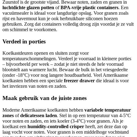
Zuurstof is de grootste vijand. Bewaar noten, zaden en granen in
luchtdichte glazen potten
of
BPA-vrije plastic containers
. Een
vacuümsealer is ideaal voor langdurige opslag. Voor granen zoals
rijst en havermout kun je ook herbruikbare siliconen hoezen
gebruiken. Zorg dat containers volledig droog zijn voordat je ze vult
om schimmel te voorkomen.
Verdeel in porties
Koelkastdeuren openen en sluiten zorgt voor
temperatuurschommelingen. Verdeel je voorraad in kleinere porties
– bijvoorbeeld per week – zodat je niet steeds de hele voorraad
blootstelt aan warmere lucht. Bewaar de bulk in het vriesgedeelte
(onder -18°C) voor nog langere houdbaarheid. Veel Amerikaanse
koelkasten hebben een speciale
freezer drawer
die ideaal is voor
het invriezen van noten en zaden.
Maak gebruik van de juiste zones
Moderne Amerikaanse koelkasten hebben
variabele temperatuur
zones
of
delicatessen laden
. Stel in op een temperatuur van 4-5°C
voor noten en zaden, en iets koeler (3-4°C) voor granen. Als je
koelkast een
humidity-controlled crisper
heeft, zet deze dan op
laag vocht voor noten. Voor granen is een middelhoge vochtstand