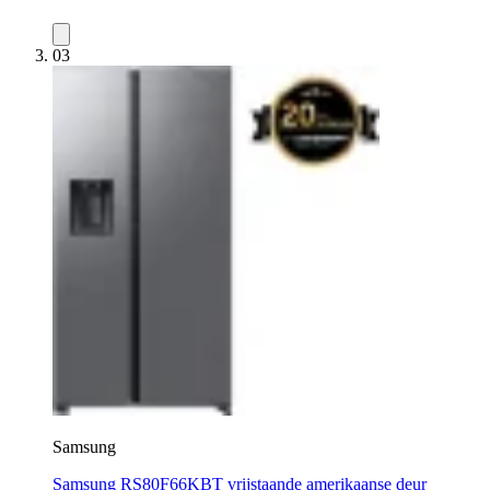
03
Samsung
Samsung RS80F66KBT vrijstaande amerikaanse deur