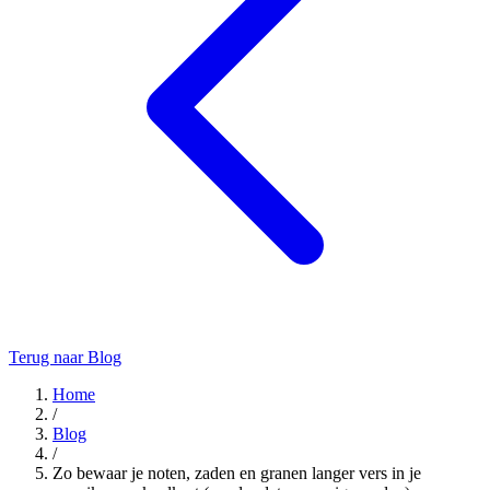
Terug naar Blog
Home
/
Blog
/
Zo bewaar je noten, zaden en granen langer vers in je