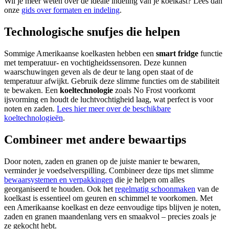
Wil je meer weten over de ideale indeling van je koelkast? Lees dan
onze
gids over formaten en indeling
.
Technologische snufjes die helpen
Sommige Amerikaanse koelkasten hebben een
smart fridge
functie
met temperatuur- en vochtigheidssensoren. Deze kunnen
waarschuwingen geven als de deur te lang open staat of de
temperatuur afwijkt. Gebruik deze slimme functies om de stabiliteit
te bewaken. Een
koeltechnologie
zoals No Frost voorkomt
ijsvorming en houdt de luchtvochtigheid laag, wat perfect is voor
noten en zaden.
Lees hier meer over de beschikbare
koeltechnologieën
.
Combineer met andere bewaartips
Door noten, zaden en granen op de juiste manier te bewaren,
verminder je voedselverspilling. Combineer deze tips met slimme
bewaarsystemen en verpakkingen
die je helpen om alles
georganiseerd te houden. Ook het
regelmatig schoonmaken
van de
koelkast is essentieel om geuren en schimmel te voorkomen. Met
een Amerikaanse koelkast en deze eenvoudige tips blijven je noten,
zaden en granen maandenlang vers en smaakvol – precies zoals je
ze gekocht hebt.