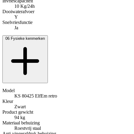
Invriescapaciteit
10 Kg/24h
Dooiwaterafvoer
Y
Snelvriesfunctie
Ja
06
Fysieke kenmerken
Model
KS 80425 ElfEm retro
Kleur
Zwart
Product gewicht
94 kg
Materiaal behuizing
Roestvrij staal
Anti-vingerafdruk behuizing