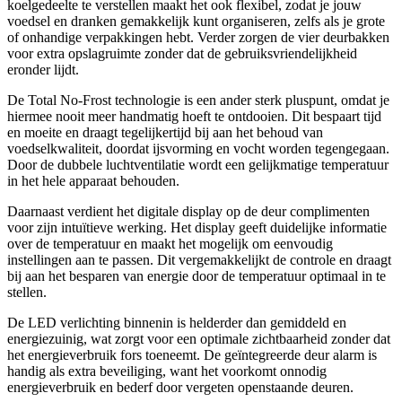
koelgedeelte te verstellen maakt het ook flexibel, zodat je jouw
voedsel en dranken gemakkelijk kunt organiseren, zelfs als je grote
of onhandige verpakkingen hebt. Verder zorgen de vier deurbakken
voor extra opslagruimte zonder dat de gebruiksvriendelijkheid
eronder lijdt.
De Total No-Frost technologie is een ander sterk pluspunt, omdat je
hiermee nooit meer handmatig hoeft te ontdooien. Dit bespaart tijd
en moeite en draagt tegelijkertijd bij aan het behoud van
voedselkwaliteit, doordat ijsvorming en vocht worden tegengegaan.
Door de dubbele luchtventilatie wordt een gelijkmatige temperatuur
in het hele apparaat behouden.
Daarnaast verdient het digitale display op de deur complimenten
voor zijn intuïtieve werking. Het display geeft duidelijke informatie
over de temperatuur en maakt het mogelijk om eenvoudig
instellingen aan te passen. Dit vergemakkelijkt de controle en draagt
bij aan het besparen van energie door de temperatuur optimaal in te
stellen.
De LED verlichting binnenin is helderder dan gemiddeld en
energiezuinig, wat zorgt voor een optimale zichtbaarheid zonder dat
het energieverbruik fors toeneemt. De geïntegreerde deur alarm is
handig als extra beveiliging, want het voorkomt onnodig
energieverbruik en bederf door vergeten openstaande deuren.