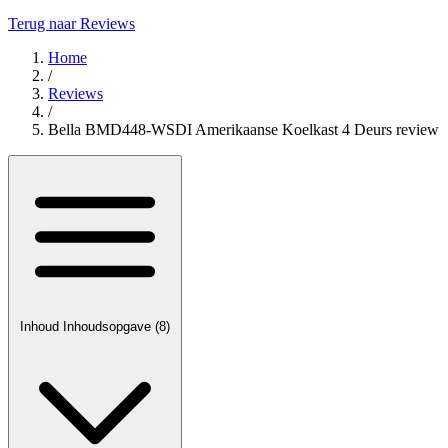
Terug naar Reviews
Home
/
Reviews
/
Bella BMD448-WSDI Amerikaanse Koelkast 4 Deurs review
Inhoud
Inhoudsopgave
(8)