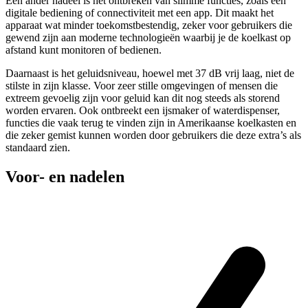
Een ander nadeel is het ontbreken van slimme functies, zoals een
digitale bediening of connectiviteit met een app. Dit maakt het
apparaat wat minder toekomstbestendig, zeker voor gebruikers die
gewend zijn aan moderne technologieën waarbij je de koelkast op
afstand kunt monitoren of bedienen.
Daarnaast is het geluidsniveau, hoewel met 37 dB vrij laag, niet de
stilste in zijn klasse. Voor zeer stille omgevingen of mensen die
extreem gevoelig zijn voor geluid kan dit nog steeds als storend
worden ervaren. Ook ontbreekt een ijsmaker of waterdispenser,
functies die vaak terug te vinden zijn in Amerikaanse koelkasten en
die zeker gemist kunnen worden door gebruikers die deze extra’s als
standaard zien.
Voor- en nadelen