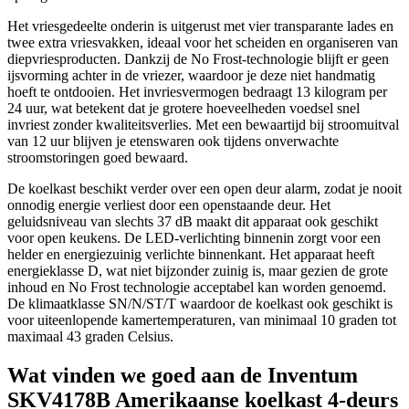
Het vriesgedeelte onderin is uitgerust met vier transparante lades en
twee extra vriesvakken, ideaal voor het scheiden en organiseren van
diepvriesproducten. Dankzij de No Frost-technologie blijft er geen
ijsvorming achter in de vriezer, waardoor je deze niet handmatig
hoeft te ontdooien. Het invriesvermogen bedraagt 13 kilogram per
24 uur, wat betekent dat je grotere hoeveelheden voedsel snel
invriest zonder kwaliteitsverlies. Met een bewaartijd bij stroomuitval
van 12 uur blijven je etenswaren ook tijdens onverwachte
stroomstoringen goed bewaard.
De koelkast beschikt verder over een open deur alarm, zodat je nooit
onnodig energie verliest door een openstaande deur. Het
geluidsniveau van slechts 37 dB maakt dit apparaat ook geschikt
voor open keukens. De LED-verlichting binnenin zorgt voor een
helder en energiezuinig verlichte binnenkant. Het apparaat heeft
energieklasse D, wat niet bijzonder zuinig is, maar gezien de grote
inhoud en No Frost technologie acceptabel kan worden genoemd.
De klimaatklasse SN/N/ST/T waardoor de koelkast ook geschikt is
voor uiteenlopende kamertemperaturen, van minimaal 10 graden tot
maximaal 43 graden Celsius.
Wat vinden we goed aan de Inventum
SKV4178B Amerikaanse koelkast 4-deurs