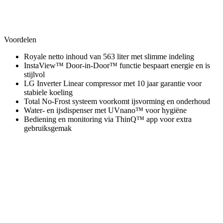
Voordelen
Royale netto inhoud van 563 liter met slimme indeling
InstaView™ Door-in-Door™ functie bespaart energie en is
stijlvol
LG Inverter Linear compressor met 10 jaar garantie voor
stabiele koeling
Total No-Frost systeem voorkomt ijsvorming en onderhoud
Water- en ijsdispenser met UVnano™ voor hygiëne
Bediening en monitoring via ThinQ™ app voor extra
gebruiksgemak