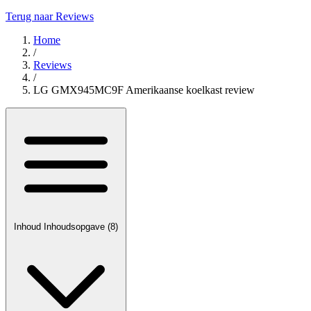
Terug naar Reviews
Home
/
Reviews
/
LG GMX945MC9F Amerikaanse koelkast review
Inhoud
Inhoudsopgave
(8)