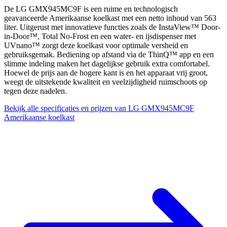
De LG GMX945MC9F is een ruime en technologisch
geavanceerde Amerikaanse koelkast met een netto inhoud van 563
liter. Uitgerust met innovatieve functies zoals de InstaView™ Door-
in-Door™, Total No-Frost en een water- en ijsdispenser met
UVnano™ zorgt deze koelkast voor optimale versheid en
gebruiksgemak. Bediening op afstand via de ThinQ™ app en een
slimme indeling maken het dagelijkse gebruik extra comfortabel.
Hoewel de prijs aan de hogere kant is en het apparaat vrij groot,
weegt de uitstekende kwaliteit en veelzijdigheid ruimschoots op
tegen deze nadelen.
Bekijk alle specificaties en prijzen van LG GMX945MC9F
Amerikaanse koelkast