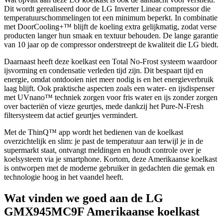
Dit wordt gerealiseerd door de LG Inverter Linear compressor die
temperatuurschommelingen tot een minimum beperkt. In combinatie
met DoorCooling+™ blijft de koeling extra gelijkmatig, zodat verse
producten langer hun smaak en textuur behouden. De lange garantie
van 10 jaar op de compressor onderstreept de kwaliteit die LG biedt.
Daarnaast heeft deze koelkast een Total No-Frost systeem waardoor
ijsvorming en condensatie verleden tijd zijn. Dit bespaart tijd en
energie, omdat ontdooien niet meer nodig is en het energieverbruik
laag blijft. Ook praktische aspecten zoals een water- en ijsdispenser
met UVnano™ techniek zorgen voor fris water en ijs zonder zorgen
over bacteriën of vieze geurtjes, mede dankzij het Pure-N-Fresh
filtersysteem dat actief geurtjes vermindert.
Met de ThinQ™ app wordt het bedienen van de koelkast
overzichtelijk en slim: je past de temperatuur aan terwijl je in de
supermarkt staat, ontvangt meldingen en houdt controle over je
koelsysteem via je smartphone. Kortom, deze Amerikaanse koelkast
is ontworpen met de moderne gebruiker in gedachten die gemak en
technologie hoog in het vaandel heeft.
Wat vinden we goed aan de LG
GMX945MC9F Amerikaanse koelkast