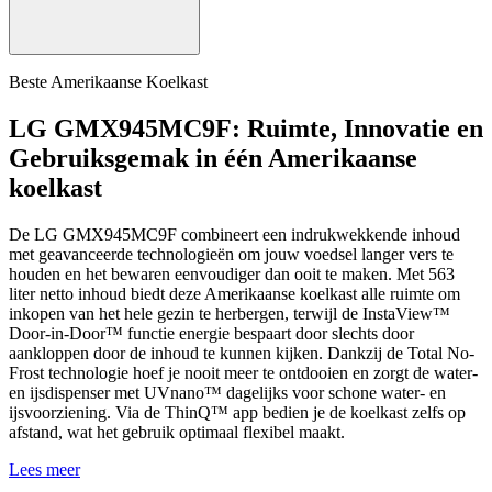
Beste Amerikaanse Koelkast
LG GMX945MC9F: Ruimte, Innovatie en
Gebruiksgemak in één Amerikaanse
koelkast
De LG GMX945MC9F combineert een indrukwekkende inhoud
met geavanceerde technologieën om jouw voedsel langer vers te
houden en het bewaren eenvoudiger dan ooit te maken. Met 563
liter netto inhoud biedt deze Amerikaanse koelkast alle ruimte om
inkopen van het hele gezin te herbergen, terwijl de InstaView™
Door-in-Door™ functie energie bespaart door slechts door
aankloppen door de inhoud te kunnen kijken. Dankzij de Total No-
Frost technologie hoef je nooit meer te ontdooien en zorgt de water-
en ijsdispenser met UVnano™ dagelijks voor schone water- en
ijsvoorziening. Via de ThinQ™ app bedien je de koelkast zelfs op
afstand, wat het gebruik optimaal flexibel maakt.
Lees meer