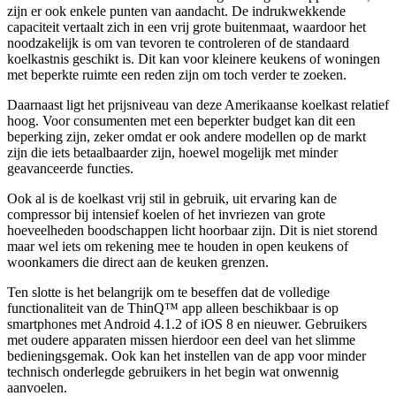
zijn er ook enkele punten van aandacht. De indrukwekkende
capaciteit vertaalt zich in een vrij grote buitenmaat, waardoor het
noodzakelijk is om van tevoren te controleren of de standaard
koelkastnis geschikt is. Dit kan voor kleinere keukens of woningen
met beperkte ruimte een reden zijn om toch verder te zoeken.
Daarnaast ligt het prijsniveau van deze Amerikaanse koelkast relatief
hoog. Voor consumenten met een beperkter budget kan dit een
beperking zijn, zeker omdat er ook andere modellen op de markt
zijn die iets betaalbaarder zijn, hoewel mogelijk met minder
geavanceerde functies.
Ook al is de koelkast vrij stil in gebruik, uit ervaring kan de
compressor bij intensief koelen of het invriezen van grote
hoeveelheden boodschappen licht hoorbaar zijn. Dit is niet storend
maar wel iets om rekening mee te houden in open keukens of
woonkamers die direct aan de keuken grenzen.
Ten slotte is het belangrijk om te beseffen dat de volledige
functionaliteit van de ThinQ™ app alleen beschikbaar is op
smartphones met Android 4.1.2 of iOS 8 en nieuwer. Gebruikers
met oudere apparaten missen hierdoor een deel van het slimme
bedieningsgemak. Ook kan het instellen van de app voor minder
technisch onderlegde gebruikers in het begin wat onwennig
aanvoelen.