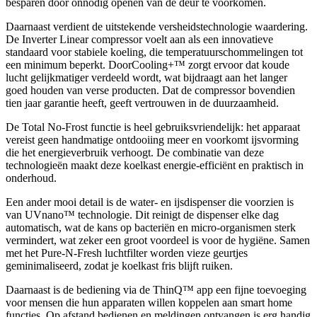
besparen door onnodig openen van de deur te voorkomen.
Daarnaast verdient de uitstekende versheidstechnologie waardering.
De Inverter Linear compressor voelt aan als een innovatieve
standaard voor stabiele koeling, die temperatuurschommelingen tot
een minimum beperkt. DoorCooling+™ zorgt ervoor dat koude
lucht gelijkmatiger verdeeld wordt, wat bijdraagt aan het langer
goed houden van verse producten. Dat de compressor bovendien
tien jaar garantie heeft, geeft vertrouwen in de duurzaamheid.
De Total No-Frost functie is heel gebruiksvriendelijk: het apparaat
vereist geen handmatige ontdooiing meer en voorkomt ijsvorming
die het energieverbruik verhoogt. De combinatie van deze
technologieën maakt deze koelkast energie-efficiënt en praktisch in
onderhoud.
Een ander mooi detail is de water- en ijsdispenser die voorzien is
van UVnano™ technologie. Dit reinigt de dispenser elke dag
automatisch, wat de kans op bacteriën en micro-organismen sterk
vermindert, wat zeker een groot voordeel is voor de hygiëne. Samen
met het Pure-N-Fresh luchtfilter worden vieze geurtjes
geminimaliseerd, zodat je koelkast fris blijft ruiken.
Daarnaast is de bediening via de ThinQ™ app een fijne toevoeging
voor mensen die hun apparaten willen koppelen aan smart home
functies. Op afstand bedienen en meldingen ontvangen is erg handig