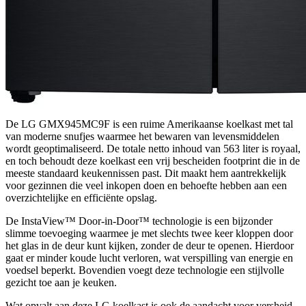
De LG GMX945MC9F is een ruime Amerikaanse koelkast met tal
van moderne snufjes waarmee het bewaren van levensmiddelen
wordt geoptimaliseerd. De totale netto inhoud van 563 liter is royaal,
en toch behoudt deze koelkast een vrij bescheiden footprint die in de
meeste standaard keukennissen past. Dit maakt hem aantrekkelijk
voor gezinnen die veel inkopen doen en behoefte hebben aan een
overzichtelijke en efficiënte opslag.
De InstaView™ Door-in-Door™ technologie is een bijzonder
slimme toevoeging waarmee je met slechts twee keer kloppen door
het glas in de deur kunt kijken, zonder de deur te openen. Hierdoor
gaat er minder koude lucht verloren, wat verspilling van energie en
voedsel beperkt. Bovendien voegt deze technologie een stijlvolle
gezicht toe aan je keuken.
Wat opvalt aan deze LG koelkast is ook de aandacht voor versheid.