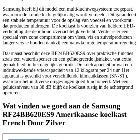
Samsung heeft bij dit model een multi-luchtwegsysteem toegepast,
waardoor de koude lucht gelijkmatig wordt verdeeld. Dit garandeert
een stabiele temperatuur voor de opslag van voedsel en voorkomt
dat producten uitdrogen. De koelkast is voorzien van heldere LED-
verlichting die de inhoud overzichtelijk verlicht. Verder is er een
speciaal vers zone compartiment om vlees, vis en zuivelproducten
langer vers te houden dankzij een nauwkeurige temperatuurregeling.
Daarnaast beschikt deze RF24BB620ES9 over praktische functies
zoals een waterdispenser en een geïntegreerde ijsmaker, wat extra
gemak biedt in het dagelijks gebruik. De koelcapaciteit omvat een
indrukwekkende vriescapaciteit van 12 kilogram per 24 uur. Het
apparaat is geschikt voor verschillende klimaatklassen (SN-ST),
waardoor het in diverse omgevingen goed functioneert. Met een
geluidsniveau van 38 dB blijft de koelkast rustig in de achtergrond
opereren.
Wat vinden we goed aan de Samsung
RF24BB620ES9 Amerikaanse koelkast
French Door Zilver