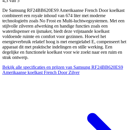
4,3
van 5
De Samsung RF24BB620ES9 Amerikaanse French Door koelkast
combineert een royale inhoud van 674 liter met moderne
technologieën zoals No Frost en Multi-luchtwegsystemen. Met een
stijlvolle zilveren afwerking en handige functies zoals een
waterdispenser en ijsmaker, biedt deze vrijstaande koelkast
voldoende ruimte en comfort voor gezinnen. Hoewel het
energieverbruik relatief hoog is met energielabel E, compenseert het
apparaat dit met praktische indelingen en stille werking. Een
degelijke en functionele koelkast voor wie zoekt naar een ruim en
strak ontwerp.
Bekijk alle specificaties en prijzen van Samsung RF24BB620ES9
Amerikaanse koelkast French Door Zilver