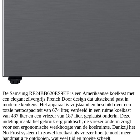
De Samsung RF24BB620ES9EF is een Amerikaanse koelkast met
een elegant zilvergrijs French Door design dat uitstekend past in
moderne keukens. Het apparaat is vrijstaand en beschikt over een
totale nettocapaciteit van 674 liter, verdeeld in een ruime koelkast
van 487 liter en een vriezer van 187 liter, geplaatst onderin. Deze
indeling maakt het gebruik erg praktisch; de vriezer onderin zorgt
voor een ergonomische werkhoogte van de koelruimte. Dankzij het
No Frost systeem in zowel koelkast als vriezer hoef je nooit meer
handmatig te ontdooien, wat veel tijd en moeite scheelt.