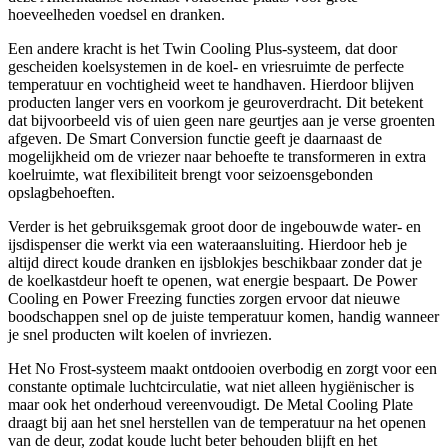
hoeveelheden voedsel en dranken.
Een andere kracht is het Twin Cooling Plus-systeem, dat door
gescheiden koelsystemen in de koel- en vriesruimte de perfecte
temperatuur en vochtigheid weet te handhaven. Hierdoor blijven
producten langer vers en voorkom je geuroverdracht. Dit betekent
dat bijvoorbeeld vis of uien geen nare geurtjes aan je verse groenten
afgeven. De Smart Conversion functie geeft je daarnaast de
mogelijkheid om de vriezer naar behoefte te transformeren in extra
koelruimte, wat flexibiliteit brengt voor seizoensgebonden
opslagbehoeften.
Verder is het gebruiksgemak groot door de ingebouwde water- en
ijsdispenser die werkt via een wateraansluiting. Hierdoor heb je
altijd direct koude dranken en ijsblokjes beschikbaar zonder dat je
de koelkastdeur hoeft te openen, wat energie bespaart. De Power
Cooling en Power Freezing functies zorgen ervoor dat nieuwe
boodschappen snel op de juiste temperatuur komen, handig wanneer
je snel producten wilt koelen of invriezen.
Het No Frost-systeem maakt ontdooien overbodig en zorgt voor een
constante optimale luchtcirculatie, wat niet alleen hygiënischer is
maar ook het onderhoud vereenvoudigt. De Metal Cooling Plate
draagt bij aan het snel herstellen van de temperatuur na het openen
van de deur, zodat koude lucht beter behouden blijft en het