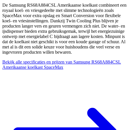
De Samsung RS68A884CSL Amerikaanse koelkast combineert een
royaal koel- en vriesgedeelte met slimme technologieën zoals
SpaceMax voor extra opslag en Smart Conversion voor flexibele
koel- en vriesinstellingen. Dankzij Twin Cooling Plus blijven je
producten langer vers en geuren vermengen zich niet. De water- en
ijsdispenser bieden extra gebruiksgemak, terwijl het energiezuinige
ontwerp met energielabel C bijdraagt aan lagere kosten. Minpunt is
dat de koelkast niet geschikt is voor een koude garage of schuur. Al
met al is dit een solide keuze voor huishoudens die veel verse en
ingevroren producten willen bewaren.
Bekijk alle specificaties en prijzen van Samsung RS68A884CSL
Amerikaanse koelkast SpaceMax