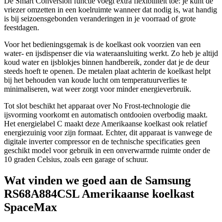
De Smart Conversion functie voegt extra flexibiliteit toe: je kunt de
vriezer omzetten in een koelruimte wanneer dat nodig is, wat handig
is bij seizoensgebonden veranderingen in je voorraad of grote
feestdagen.
Voor het bedieningsgemak is de koelkast ook voorzien van een
water- en ijsdispenser die via wateraansluiting werkt. Zo heb je altijd
koud water en ijsblokjes binnen handbereik, zonder dat je de deur
steeds hoeft te openen. De metalen plaat achterin de koelkast helpt
bij het behouden van koude lucht om temperatuurverlies te
minimaliseren, wat weer zorgt voor minder energieverbruik.
Tot slot beschikt het apparaat over No Frost-technologie die
ijsvorming voorkomt en automatisch ontdooien overbodig maakt.
Het energielabel C maakt deze Amerikaanse koelkast ook relatief
energiezuinig voor zijn formaat. Echter, dit apparaat is vanwege de
digitale inverter compressor en de technische specificaties geen
geschikt model voor gebruik in een onverwarmde ruimte onder de
10 graden Celsius, zoals een garage of schuur.
Wat vinden we goed aan de Samsung
RS68A884CSL Amerikaanse koelkast
SpaceMax