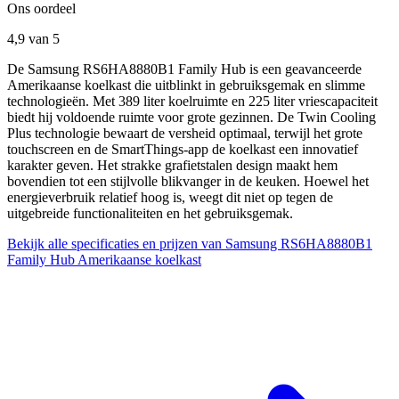
Ons oordeel
4,9
van 5
De Samsung RS6HA8880B1 Family Hub is een geavanceerde
Amerikaanse koelkast die uitblinkt in gebruiksgemak en slimme
technologieën. Met 389 liter koelruimte en 225 liter vriescapaciteit
biedt hij voldoende ruimte voor grote gezinnen. De Twin Cooling
Plus technologie bewaart de versheid optimaal, terwijl het grote
touchscreen en de SmartThings-app de koelkast een innovatief
karakter geven. Het strakke grafietstalen design maakt hem
bovendien tot een stijlvolle blikvanger in de keuken. Hoewel het
energieverbruik relatief hoog is, weegt dit niet op tegen de
uitgebreide functionaliteiten en het gebruiksgemak.
Bekijk alle specificaties en prijzen van Samsung RS6HA8880B1
Family Hub Amerikaanse koelkast