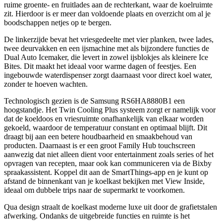
ruime groente- en fruitlades aan de rechterkant, waar de koelruimte
zit. Hierdoor is er meer dan voldoende plaats en overzicht om al je
boodschappen netjes op te bergen.
De linkerzijde bevat het vriesgedeelte met vier planken, twee lades,
twee deurvakken en een ijsmachine met als bijzondere functies de
Dual Auto Icemaker, die levert in zowel ijsblokjes als kleinere Ice
Bites. Dit maakt het ideaal voor warme dagen of feestjes. Een
ingebouwde waterdispenser zorgt daarnaast voor direct koel water,
zonder te hoeven wachten.
Technologisch gezien is de Samsung RS6HA8880B1 een
hoogstandje. Het Twin Cooling Plus systeem zorgt er namelijk voor
dat de koeldoos en vriesruimte onafhankelijk van elkaar worden
gekoeld, waardoor de temperatuur constant en optimaal blijft. Dit
draagt bij aan een betere houdbaarheid en smaakbehoud van
producten. Daarnaast is er een groot Family Hub touchscreen
aanwezig dat niet alleen dient voor entertainment zoals series of het
opvragen van recepten, maar ook kan communiceren via de Bixby
spraakassistent. Koppel dit aan de SmartThings-app en je kunt op
afstand de binnenkant van je koelkast bekijken met View Inside,
ideaal om dubbele trips naar de supermarkt te voorkomen.
Qua design straalt de koelkast moderne luxe uit door de grafietstalen
afwerking. Ondanks de uitgebreide functies en ruimte is het