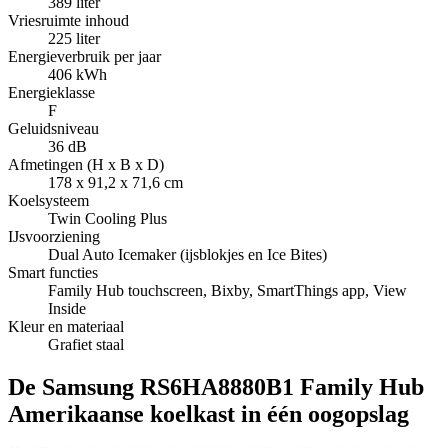
389 liter
Vriesruimte inhoud
225 liter
Energieverbruik per jaar
406 kWh
Energieklasse
F
Geluidsniveau
36 dB
Afmetingen (H x B x D)
178 x 91,2 x 71,6 cm
Koelsysteem
Twin Cooling Plus
IJsvoorziening
Dual Auto Icemaker (ijsblokjes en Ice Bites)
Smart functies
Family Hub touchscreen, Bixby, SmartThings app, View
Inside
Kleur en materiaal
Grafiet staal
De Samsung RS6HA8880B1 Family Hub
Amerikaanse koelkast in één oogopslag