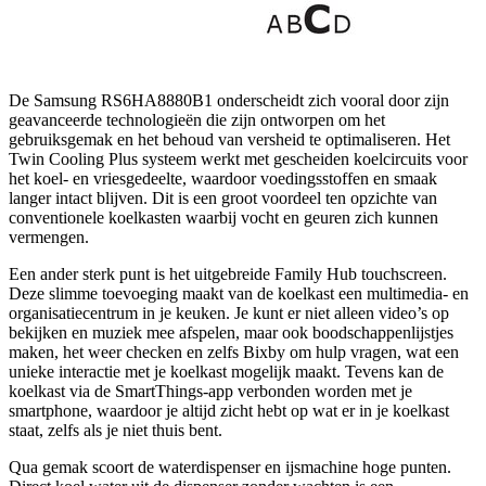
De Samsung RS6HA8880B1 onderscheidt zich vooral door zijn
geavanceerde technologieën die zijn ontworpen om het
gebruiksgemak en het behoud van versheid te optimaliseren. Het
Twin Cooling Plus systeem werkt met gescheiden koelcircuits voor
het koel- en vriesgedeelte, waardoor voedingsstoffen en smaak
langer intact blijven. Dit is een groot voordeel ten opzichte van
conventionele koelkasten waarbij vocht en geuren zich kunnen
vermengen.
Een ander sterk punt is het uitgebreide Family Hub touchscreen.
Deze slimme toevoeging maakt van de koelkast een multimedia- en
organisatiecentrum in je keuken. Je kunt er niet alleen video’s op
bekijken en muziek mee afspelen, maar ook boodschappenlijstjes
maken, het weer checken en zelfs Bixby om hulp vragen, wat een
unieke interactie met je koelkast mogelijk maakt. Tevens kan de
koelkast via de SmartThings-app verbonden worden met je
smartphone, waardoor je altijd zicht hebt op wat er in je koelkast
staat, zelfs als je niet thuis bent.
Qua gemak scoort de waterdispenser en ijsmachine hoge punten.