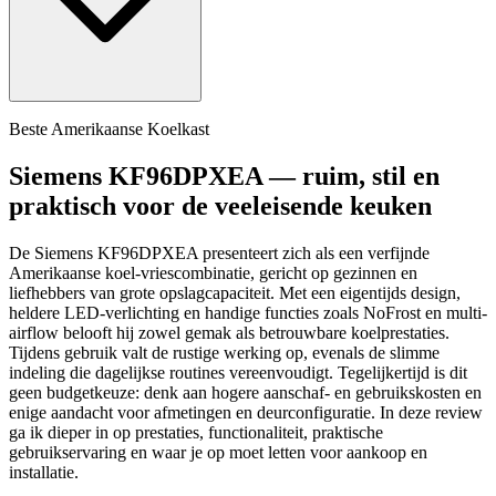
Beste Amerikaanse Koelkast
Siemens KF96DPXEA — ruim, stil en
praktisch voor de veeleisende keuken
De Siemens KF96DPXEA presenteert zich als een verfijnde
Amerikaanse koel-vriescombinatie, gericht op gezinnen en
liefhebbers van grote opslagcapaciteit. Met een eigentijds design,
heldere LED-verlichting en handige functies zoals NoFrost en multi-
airflow belooft hij zowel gemak als betrouwbare koelprestaties.
Tijdens gebruik valt de rustige werking op, evenals de slimme
indeling die dagelijkse routines vereenvoudigt. Tegelijkertijd is dit
geen budgetkeuze: denk aan hogere aanschaf- en gebruikskosten en
enige aandacht voor afmetingen en deurconfiguratie. In deze review
ga ik dieper in op prestaties, functionaliteit, praktische
gebruikservaring en waar je op moet letten voor aankoop en
installatie.