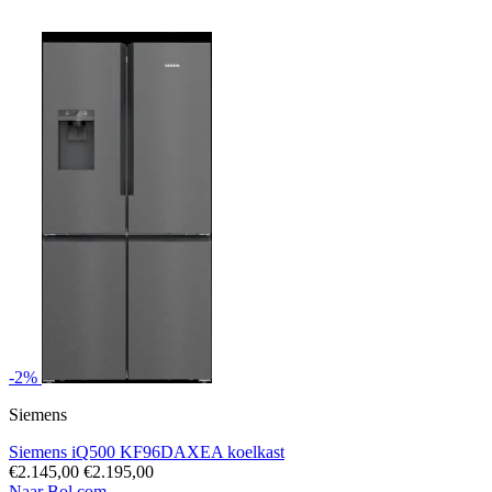
-2%
Siemens
Siemens iQ500 KF96DAXEA koelkast
€2.145,00
€2.195,00
Naar Bol.com