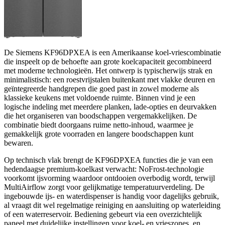
De Siemens KF96DPXEA is een Amerikaanse koel-vriescombinatie
die inspeelt op de behoefte aan grote koelcapaciteit gecombineerd
met moderne technologieën. Het ontwerp is typischerwijs strak en
minimalistisch: een roestvrijstalen buitenkant met vlakke deuren en
geïntegreerde handgrepen die goed past in zowel moderne als
klassieke keukens met voldoende ruimte. Binnen vind je een
logische indeling met meerdere planken, lade-opties en deurvakken
die het organiseren van boodschappen vergemakkelijken. De
combinatie biedt doorgaans ruime netto-inhoud, waarmee je
gemakkelijk grote voorraden en langere boodschappen kunt
bewaren.
Op technisch vlak brengt de KF96DPXEA functies die je van een
hedendaagse premium-koelkast verwacht: NoFrost-technologie
voorkomt ijsvorming waardoor ontdooien overbodig wordt, terwijl
MultiAirflow zorgt voor gelijkmatige temperatuurverdeling. De
ingebouwde ijs- en waterdispenser is handig voor dagelijks gebruik,
al vraagt dit wel regelmatige reiniging en aansluiting op waterleiding
of een waterreservoir. Bediening gebeurt via een overzichtelijk
paneel met duidelijke instellingen voor koel- en vrieszones, en