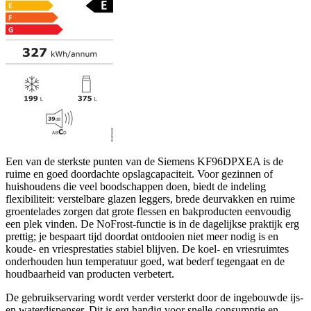
Een van de sterkste punten van de Siemens KF96DPXEA is de
ruime en goed doordachte opslagcapaciteit. Voor gezinnen of
huishoudens die veel boodschappen doen, biedt de indeling
flexibiliteit: verstelbare glazen leggers, brede deurvakken en ruime
groentelades zorgen dat grote flessen en bakproducten eenvoudig
een plek vinden. De NoFrost-functie is in de dagelijkse praktijk erg
prettig; je bespaart tijd doordat ontdooien niet meer nodig is en
koude- en vriesprestaties stabiel blijven. De koel- en vriesruimtes
onderhouden hun temperatuur goed, wat bederf tegengaat en de
houdbaarheid van producten verbetert.
De gebruikservaring wordt verder versterkt door de ingebouwde ijs-
en waterdispenser. Dit is erg handig voor snelle consumptie en