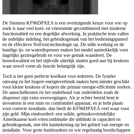
De Siemens KF96DPXEA is een overtuigende keuze voor wie op
zoek is naar veel koel- en vriesruimte gecombineerd met moderne
functionaliteit en een degelijke afwerking. In praktische tests vallen
de ordelijke indeling, het gebruiksgemak van het bedieningspaneel
en de effectieve NoFrost-technologie op. De stille werking en de
handige ijs- en waterdispenser maken het model aantrekkelijk voor
dagelijks gezinsgebruik en voor wie gemak waardeert. De
bouwkwaliteit en het stijlvolle uiterlijk sluiten goed aan bij keukens
waar zowel vorm als functie belangrijk zijn.
Toch is het geen perfecte koelkast voor iedereen. De fysieke
omvang en het hogere energieverbruik maken hem minder geschikt
voor kleine keukens of kopers die primair energie-efficiëntie zoeken.
De aanschafkosten en het onderhoud van onderdelen zoals de
dispenser zijn extra overwegingen. Als je echter bereid bent te
investeren in een ruim en comfortabel apparaat, en je hebt plaats
voor correcte installatie, dan biedt de KF96DPXEA veel waar voor
zijn geld. Mijn eindoordeel: een solide, gebruiksvriendelijke
Amerikaanse koel-vriescombinatie die uitblinkt in capaciteit en
gebruiksgemak, met één kanttekening op het gebied van energie en
installatie. Voor grote huishoudens en wie regelmatig boodschappen