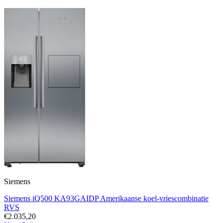
Siemens
Siemens iQ500 KA93GAIDP Amerikaanse koel-vriescombinatie
RVS
€2.035,20