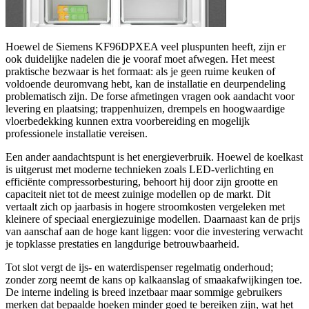
Hoewel de Siemens KF96DPXEA veel pluspunten heeft, zijn er
ook duidelijke nadelen die je vooraf moet afwegen. Het meest
praktische bezwaar is het formaat: als je geen ruime keuken of
voldoende deuromvang hebt, kan de installatie en deurpendeling
problematisch zijn. De forse afmetingen vragen ook aandacht voor
levering en plaatsing; trappenhuizen, drempels en hoogwaardige
vloerbedekking kunnen extra voorbereiding en mogelijk
professionele installatie vereisen.
Een ander aandachtspunt is het energieverbruik. Hoewel de koelkast
is uitgerust met moderne technieken zoals LED-verlichting en
efficiënte compressorbesturing, behoort hij door zijn grootte en
capaciteit niet tot de meest zuinige modellen op de markt. Dit
vertaalt zich op jaarbasis in hogere stroomkosten vergeleken met
kleinere of speciaal energiezuinige modellen. Daarnaast kan de prijs
van aanschaf aan de hoge kant liggen: voor die investering verwacht
je topklasse prestaties en langdurige betrouwbaarheid.
Tot slot vergt de ijs- en waterdispenser regelmatig onderhoud;
zonder zorg neemt de kans op kalkaanslag of smaakafwijkingen toe.
De interne indeling is breed inzetbaar maar sommige gebruikers
merken dat bepaalde hoeken minder goed te bereiken zijn, wat het