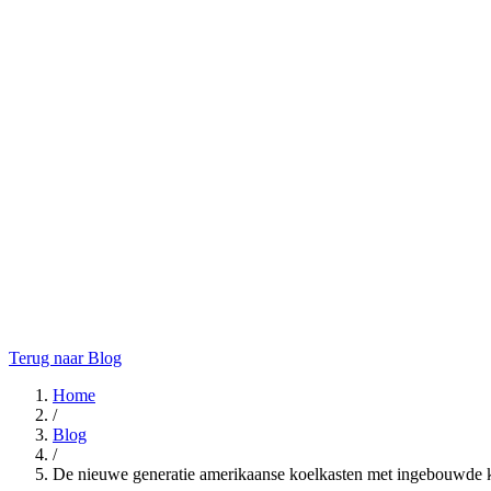
Terug naar Blog
Home
/
Blog
/
De nieuwe generatie amerikaanse koelkasten met ingebouwde 