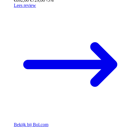
€692,00
€729,00
-5%
Lees review
Bekijk bij Bol.com