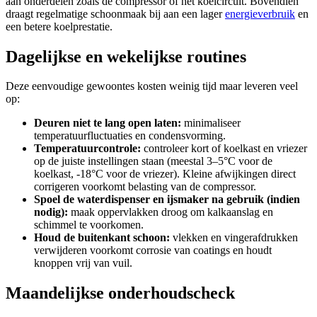
aan onderdelen zoals de compressor of het koelcircuit. Bovendien
draagt regelmatige schoonmaak bij aan een lager
energieverbruik
en
een betere koelprestatie.
Dagelijkse en wekelijkse routines
Deze eenvoudige gewoontes kosten weinig tijd maar leveren veel
op:
Deuren niet te lang open laten:
minimaliseer
temperatuurfluctuaties en condensvorming.
Temperatuurcontrole:
controleer kort of koelkast en vriezer
op de juiste instellingen staan (meestal 3–5°C voor de
koelkast, -18°C voor de vriezer). Kleine afwijkingen direct
corrigeren voorkomt belasting van de compressor.
Spoel de waterdispenser en ijsmaker na gebruik (indien
nodig):
maak oppervlakken droog om kalkaanslag en
schimmel te voorkomen.
Houd de buitenkant schoon:
vlekken en vingerafdrukken
verwijderen voorkomt corrosie van coatings en houdt
knoppen vrij van vuil.
Maandelijkse onderhoudscheck