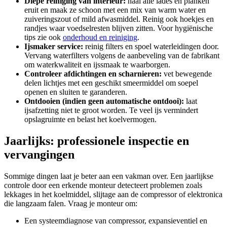
Diepe reiniging van interieur:
haal alle lades en planken
eruit en maak ze schoon met een mix van warm water en
zuiveringszout of mild afwasmiddel. Reinig ook hoekjes en
randjes waar voedselresten blijven zitten. Voor hygiënische
tips zie ook
onderhoud en reiniging
.
Ijsmaker service:
reinig filters en spoel waterleidingen door.
Vervang waterfilters volgens de aanbeveling van de fabrikant
om waterkwaliteit en ijssmaak te waarborgen.
Controleer afdichtingen en scharnieren:
vet bewegende
delen lichtjes met een geschikt smeermiddel om soepel
openen en sluiten te garanderen.
Ontdooien (indien geen automatische ontdooi):
laat
ijsafzetting niet te groot worden. Te veel ijs vermindert
opslagruimte en belast het koelvermogen.
Jaarlijks: professionele inspectie en
vervangingen
Sommige dingen laat je beter aan een vakman over. Een jaarlijkse
controle door een erkende monteur detecteert problemen zoals
lekkages in het koelmiddel, slijtage aan de compressor of elektronica
die langzaam falen. Vraag je monteur om:
Een systeemdiagnose van compressor, expansieventiel en