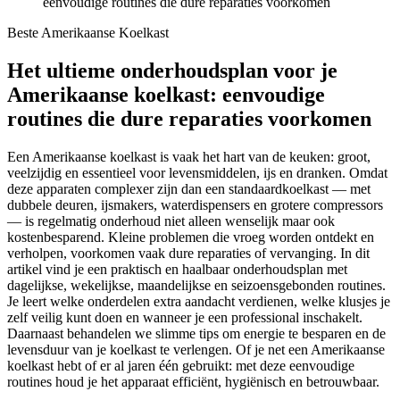
eenvoudige routines die dure reparaties voorkomen
Beste Amerikaanse Koelkast
Het ultieme onderhoudsplan voor je
Amerikaanse koelkast: eenvoudige
routines die dure reparaties voorkomen
Een Amerikaanse koelkast is vaak het hart van de keuken: groot,
veelzijdig en essentieel voor levensmiddelen, ijs en dranken. Omdat
deze apparaten complexer zijn dan een standaardkoelkast — met
dubbele deuren, ijsmakers, waterdispensers en grotere compressors
— is regelmatig onderhoud niet alleen wenselijk maar ook
kostenbesparend. Kleine problemen die vroeg worden ontdekt en
verholpen, voorkomen vaak dure reparaties of vervanging. In dit
artikel vind je een praktisch en haalbaar onderhoudsplan met
dagelijkse, wekelijkse, maandelijkse en seizoensgebonden routines.
Je leert welke onderdelen extra aandacht verdienen, welke klusjes je
zelf veilig kunt doen en wanneer je een professional inschakelt.
Daarnaast behandelen we slimme tips om energie te besparen en de
levensduur van je koelkast te verlengen. Of je net een Amerikaanse
koelkast hebt of er al jaren één gebruikt: met deze eenvoudige
routines houd je het apparaat efficiënt, hygiënisch en betrouwbaar.