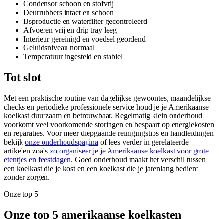
Condensor schoon en stofvrij
Deurrubbers intact en schoon
IJsproductie en waterfilter gecontroleerd
Afvoeren vrij en drip tray leeg
Interieur gereinigd en voedsel geordend
Geluidsniveau normaal
Temperatuur ingesteld en stabiel
Tot slot
Met een praktische routine van dagelijkse gewoontes, maandelijkse
checks en periodieke professionele service houd je je Amerikaanse
koelkast duurzaam en betrouwbaar. Regelmatig klein onderhoud
voorkomt veel voorkomende storingen en bespaart op energiekosten
en reparaties. Voor meer diepgaande reinigingstips en handleidingen
bekijk
onze onderhoudspagina
of lees verder in gerelateerde
artikelen zoals
zo organiseer je je Amerikaanse koelkast voor grote
etentjes en feestdagen
. Goed onderhoud maakt het verschil tussen
een koelkast die je kost en een koelkast die je jarenlang bedient
zonder zorgen.
Onze top 5
Onze top 5 amerikaanse koelkasten