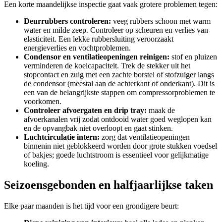
Een korte maandelijkse inspectie gaat vaak grotere problemen tegen:
Deurrubbers controleren:
veeg rubbers schoon met warm
water en milde zeep. Controleer op scheuren en verlies van
elasticiteit. Een lekke rubbersluiting veroorzaakt
energieverlies en vochtproblemen.
Condensor en ventilatieopeningen reinigen:
stof en pluizen
verminderen de koelcapaciteit. Trek de stekker uit het
stopcontact en zuig met een zachte borstel of stofzuiger langs
de condensor (meestal aan de achterkant of onderkant). Dit is
een van de belangrijkste stappen om compressorproblemen te
voorkomen.
Controleer afvoergaten en drip tray:
maak de
afvoerkanalen vrij zodat ontdooid water goed weglopen kan
en de opvangbak niet overloopt en gaat stinken.
Luchtcirculatie intern:
zorg dat ventilatieopeningen
binnenin niet geblokkeerd worden door grote stukken voedsel
of bakjes; goede luchtstroom is essentieel voor gelijkmatige
koeling.
Seizoensgebonden en halfjaarlijkse taken
Elke paar maanden is het tijd voor een grondigere beurt: