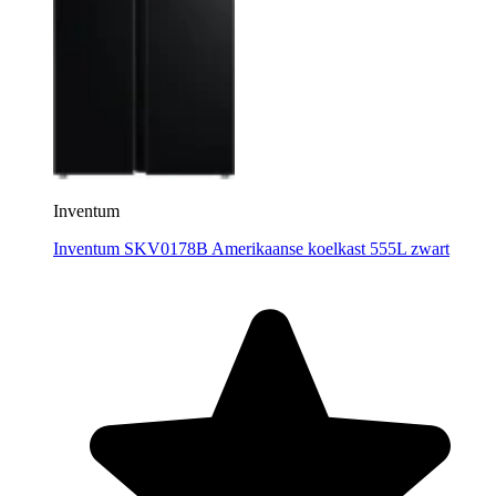
Inventum
Inventum SKV0178B Amerikaanse koelkast 555L zwart