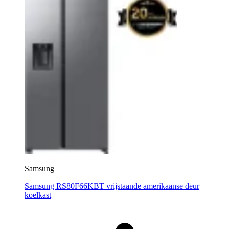
Samsung
Samsung RS80F66KBT vrijstaande amerikaanse deur
koelkast