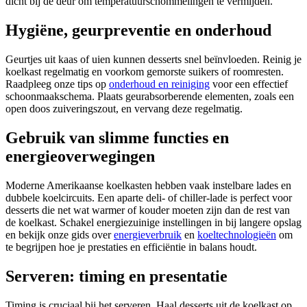
dicht bij de deur om temperatuurschommelingen te vermijden.
Hygiëne, geurpreventie en onderhoud
Geurtjes uit kaas of uien kunnen desserts snel beïnvloeden. Reinig je
koelkast regelmatig en voorkom gemorste suikers of roomresten.
Raadpleeg onze tips op
onderhoud en reiniging
voor een effectief
schoonmaakschema. Plaats geurabsorberende elementen, zoals een
open doos zuiveringszout, en vervang deze regelmatig.
Gebruik van slimme functies en
energieoverwegingen
Moderne Amerikaanse koelkasten hebben vaak instelbare lades en
dubbele koelcircuits. Een aparte deli- of chiller-lade is perfect voor
desserts die net wat warmer of kouder moeten zijn dan de rest van
de koelkast. Schakel energiezuinige instellingen in bij langere opslag
en bekijk onze gids over
energieverbruik
en
koeltechnologieën
om
te begrijpen hoe je prestaties en efficiëntie in balans houdt.
Serveren: timing en presentatie
Timing is cruciaal bij het serveren. Haal desserts uit de koelkast op