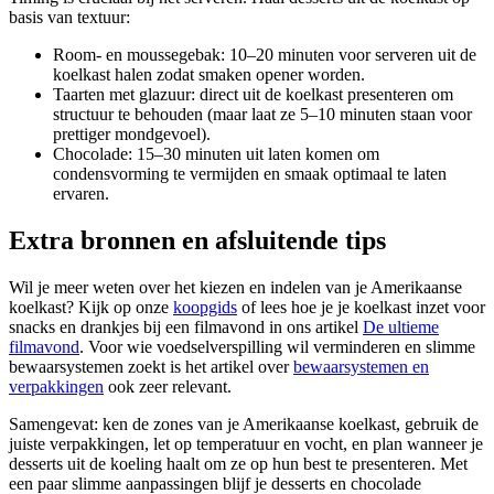
basis van textuur:
Room- en moussegebak: 10–20 minuten voor serveren uit de
koelkast halen zodat smaken opener worden.
Taarten met glazuur: direct uit de koelkast presenteren om
structuur te behouden (maar laat ze 5–10 minuten staan voor
prettiger mondgevoel).
Chocolade: 15–30 minuten uit laten komen om
condensvorming te vermijden en smaak optimaal te laten
ervaren.
Extra bronnen en afsluitende tips
Wil je meer weten over het kiezen en indelen van je Amerikaanse
koelkast? Kijk op onze
koopgids
of lees hoe je je koelkast inzet voor
snacks en drankjes bij een filmavond in ons artikel
De ultieme
filmavond
. Voor wie voedselverspilling wil verminderen en slimme
bewaarsystemen zoekt is het artikel over
bewaarsystemen en
verpakkingen
ook zeer relevant.
Samengevat: ken de zones van je Amerikaanse koelkast, gebruik de
juiste verpakkingen, let op temperatuur en vocht, en plan wanneer je
desserts uit de koeling haalt om ze op hun best te presenteren. Met
een paar slimme aanpassingen blijf je desserts en chocolade