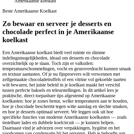
Amerikaanse koelkast
Beste Amerikaanse Koelkast
Zo bewaar en serveer je desserts en
chocolade perfect in je Amerikaanse
koelkast
Een Amerikaanse koelkast biedt veel ruimte en slimme
indelingsmogelijkheden, ideaal om desserts en chocolade
overzichtelijk op te slaan. Toch zijn er valkuilen:
temperatuurschommelingen, vocht en geuroverdracht kunnen smaak
en textuur aantasten. Of je nu fijnproevers wilt verwennen met
zelfgemaakte chocoladetruffels of een vitrine vol gekoelde taarten
wilt bewaren, het juiste beleid in je koelkast maakt het verschil
tussen perfecte baksels en teleurstellingen. In dit artikel lees je
praktische, direct toepasbare tips afgestemd op Amerikaanse
koelkasten: hoe je zones benut, welke temperaturen aan te houden,
hoe je chocolade beschermt tegen witte aanslag en slechte smaken,
en hoe je desserts optimaal serveert. We leggen ook uit hoe
specifieke functies van moderne Amerikaanse koelkasten — zoals
instelbare lades en dubbele koelcircuit — je kunnen helpen.
Daarnaast vind je adviezen over verpakkingen, hygiëne en het
voorkomen van condensatie bij het serveren. Heb je behoefte aan