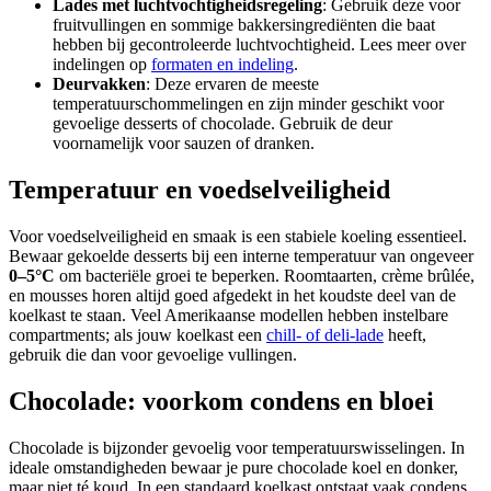
Lades met luchtvochtigheidsregeling
: Gebruik deze voor
fruitvullingen en sommige bakkersingrediënten die baat
hebben bij gecontroleerde luchtvochtigheid. Lees meer over
indelingen op
formaten en indeling
.
Deurvakken
: Deze ervaren de meeste
temperatuurschommelingen en zijn minder geschikt voor
gevoelige desserts of chocolade. Gebruik de deur
voornamelijk voor sauzen of dranken.
Temperatuur en voedselveiligheid
Voor voedselveiligheid en smaak is een stabiele koeling essentieel.
Bewaar gekoelde desserts bij een interne temperatuur van ongeveer
0–5°C
om bacteriële groei te beperken. Roomtaarten, crème brûlée,
en mousses horen altijd goed afgedekt in het koudste deel van de
koelkast te staan. Veel Amerikaanse modellen hebben instelbare
compartments; als jouw koelkast een
chill- of deli-lade
heeft,
gebruik die dan voor gevoelige vullingen.
Chocolade: voorkom condens en bloei
Chocolade is bijzonder gevoelig voor temperatuurswisselingen. In
ideale omstandigheden bewaar je pure chocolade koel en donker,
maar niet té koud. In een standaard koelkast ontstaat vaak condens