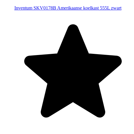
Inventum SKV0178B Amerikaanse koelkast 555L zwart