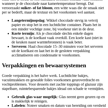
wanneer je de chocolade naar kamertemperatuur brengt. Dat
veroorzaakt
suiker- of fat bloom
, een witte waas die de smaak niet
per se bederft, maar de textuur en het voorkomen wel aantast.
Langetermijnopslag
: Wikkel chocolade stevig in vetvrij
papier en stop het in een luchtdichte container. Plaats het in
een minder vochtige zone, bij voorkeur niet in de deur.
Korte termijn
: Als je chocolade slechts enkele dagen
bewaart, is de koelkast vaak overkill. Een koele kast (niet in
de keuken naast warmtebronnen) is vaak beter.
Serveren
: Haal chocolade 15–30 minuten voor het serveren
uit de koelkast en laat het in de gesloten verpakking
acclimatiseren om condensatie te voorkomen.
Verpakkingen en bewaarsystemen
Goede verpakking is het halve werk. Luchtdichte bakjes,
vacuümzakken en gesealde folies voorkomen geuroverdracht en
vochtproblemen. Voor desserts met zachte toppings of glazuur zijn
stapelbare, ruimtebesparende bakjes ideaal om schade te vermijden.
Gebruik glas waar mogelijk
: Glas neemt geen geuren op en
is makkelijk te reinigen.
Labelen
: Noteer smaken en datum van bereiding om versheid