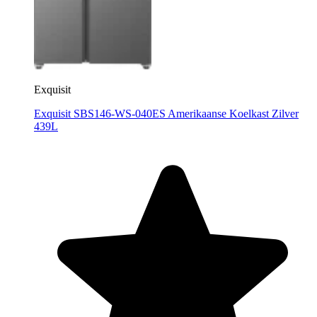
Exquisit
Exquisit SBS146-WS-040ES Amerikaanse Koelkast Zilver
439L