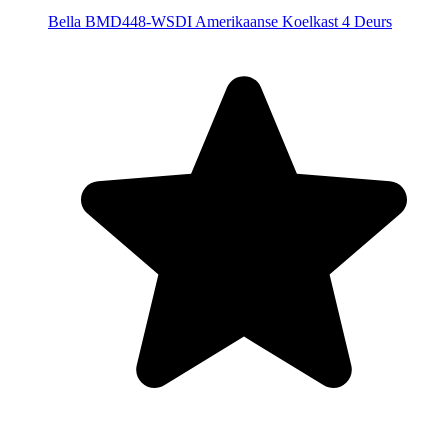
Bella BMD448-WSDI Amerikaanse Koelkast 4 Deurs