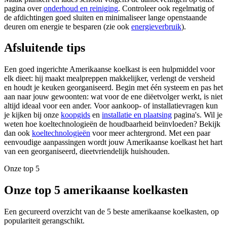
pagina over
onderhoud en reiniging
. Controleer ook regelmatig of
de afdichtingen goed sluiten en minimaliseer lange openstaande
deuren om energie te besparen (zie ook
energieverbruik
).
Afsluitende tips
Een goed ingerichte Amerikaanse koelkast is een hulpmiddel voor
elk dieet: hij maakt mealpreppen makkelijker, verlengt de versheid
en houdt je keuken georganiseerd. Begin met één systeem en pas het
aan naar jouw gewoonten: wat voor de ene diëetvolger werkt, is niet
altijd ideaal voor een ander. Voor aankoop- of installatievragen kun
je kijken bij onze
koopgids
en
installatie en plaatsing
pagina's. Wil je
weten hoe koeltechnologieën de houdbaarheid beïnvloeden? Bekijk
dan ook
koeltechnologieën
voor meer achtergrond. Met een paar
eenvoudige aanpassingen wordt jouw Amerikaanse koelkast het hart
van een georganiseerd, dieetvriendelijk huishouden.
Onze top 5
Onze top 5 amerikaanse koelkasten
Een gecureerd overzicht van de 5 beste amerikaanse koelkasten, op
populariteit gerangschikt.