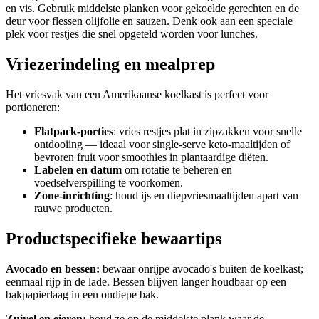
en vis. Gebruik middelste planken voor gekoelde gerechten en de
deur voor flessen olijfolie en sauzen. Denk ook aan een speciale
plek voor restjes die snel opgeteld worden voor lunches.
Vriezerindeling en mealprep
Het vriesvak van een Amerikaanse koelkast is perfect voor
portioneren:
Flatpack-porties
: vries restjes plat in zipzakken voor snelle
ontdooiing — ideaal voor single-serve keto-maaltijden of
bevroren fruit voor smoothies in plantaardige diëten.
Labelen en datum
om rotatie te beheren en
voedselverspilling te voorkomen.
Zone-inrichting
: houd ijs en diepvriesmaaltijden apart van
rauwe producten.
Productspecifieke bewaartips
Avocado en bessen:
bewaar onrijpe avocado's buiten de koelkast;
eenmaal rijp in de lade. Bessen blijven langer houdbaar op een
bakpapierlaag in een ondiepe bak.
Zuivel en eieren:
houd ze op de middelste plank waar de