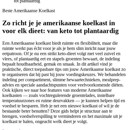
tot plantaardig
Beste Amerikaanse Koelkast
Zo richt je je amerikaanse koelkast in
voor elk dieet: van keto tot plantaardig
Een Amerikaanse koelkast biedt ruimte en flexibiliteit, maar die
ruimte werkt pas écht voor je als je hem slim inricht naar jouw
eetpatroon. Of je nu een strikt keto-dieet volgt met veel zuivel en
vlees, of plantaardig eet en stapels groenten bewaart, de indeling
bepaalt houdbaarheid, gemak en smaak. In dit artikel vind je
praktische, direct toepasbare tips om jouw Amerikaanse koelkast zo
te organiseren dat hij past bij jouw voedingskeuzes. We behandelen
indeling per compartiment, slimme bewaartechnieken, mealprep-
advies en speciale aandachtspunten voor veelvoorkomende diëten.
Ook kijken we naar hoe features van moderne Amerikaanse
koelkasten — zoals vochtregulerende groentelades, instelbare
temperatuurzones en ruime deurvakken — je kunnen helpen tijd en
voedsel te besparen. Heb je net een nieuwe koelkast of wil je de
bestaande beter benutten? Deze gids helpt je structuur aan te
brengen, voedselverspilling te verminderen en het maximale uit je
koelkast te halen, ongeacht welk dieet je volgt.