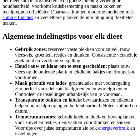
per dieet slim te organiseren. Een goede indeling verlengt de
houdbaarheid, voorkomt kruisbesmetting en maakt koken en
mealpreppen efficiënter. Daarnaast kunnen moderne modellen met
slimme functies
en verstelbare planken de inrichting nog flexibeler
maken.
Algemene indelingstips voor elk dieet
Gebruik zones
: reserveer vaste plekken voor zuivel, rauw
vlees/vis, groenten, restjes en dranken. Consistentie versnelt je
zoektocht en verkleint verspilling.
Houd rauw en klaar-om-te-eten gescheiden
: plaats rauw
vlees op de onderste plank in lekdichte bakjes om druppels te
voorkomen.
Maak gebruik van lades
: groentelades met vochtregeling
zijn perfect voor delicate bladgroenten en wortelgroenten.
Controleer de instellingen afhankelijk van je voorraad.
Transparante bakken en labels
: bewaardozen en etiketten
helpen bij mealprepping en herkenbaarheid. Noteer inhoud en
datum.
Temperatuurzones
: gebruik koele middel- en bovenplanken
voor zuivel en restjes, deurvakken voor dranken en sauzen.
Voor tips over juiste temperaturen zie ook
energieverbruik
en
instellingen.