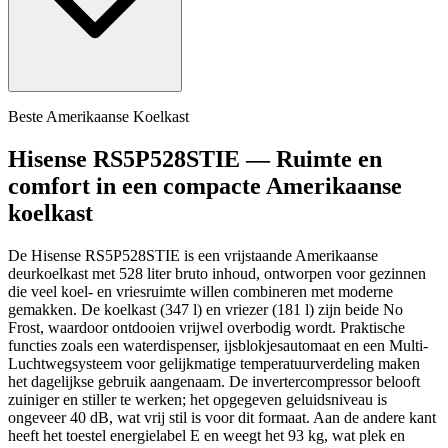
Beste Amerikaanse Koelkast
Hisense RS5P528STIE — Ruimte en
comfort in een compacte Amerikaanse
koelkast
De Hisense RS5P528STIE is een vrijstaande Amerikaanse
deurkoelkast met 528 liter bruto inhoud, ontworpen voor gezinnen
die veel koel- en vriesruimte willen combineren met moderne
gemakken. De koelkast (347 l) en vriezer (181 l) zijn beide No
Frost, waardoor ontdooien vrijwel overbodig wordt. Praktische
functies zoals een waterdispenser, ijsblokjesautomaat en een Multi-
Luchtwegsysteem voor gelijkmatige temperatuurverdeling maken
het dagelijkse gebruik aangenaam. De invertercompressor belooft
zuiniger en stiller te werken; het opgegeven geluidsniveau is
ongeveer 40 dB, wat vrij stil is voor dit formaat. Aan de andere kant
heeft het toestel energielabel E en weegt het 93 kg, wat plek en