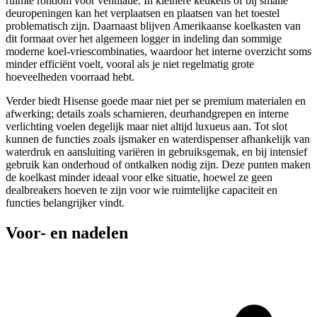
ruimte rondom voor ventilatie. In kleinere keukens of bij smalle
deuropeningen kan het verplaatsen en plaatsen van het toestel
problematisch zijn. Daarnaast blijven Amerikaanse koelkasten van
dit formaat over het algemeen logger in indeling dan sommige
moderne koel-vriescombinaties, waardoor het interne overzicht soms
minder efficiënt voelt, vooral als je niet regelmatig grote
hoeveelheden voorraad hebt.
Verder biedt Hisense goede maar niet per se premium materialen en
afwerking; details zoals scharnieren, deurhandgrepen en interne
verlichting voelen degelijk maar niet altijd luxueus aan. Tot slot
kunnen de functies zoals ijsmaker en waterdispenser afhankelijk van
waterdruk en aansluiting variëren in gebruiksgemak, en bij intensief
gebruik kan onderhoud of ontkalken nodig zijn. Deze punten maken
de koelkast minder ideaal voor elke situatie, hoewel ze geen
dealbreakers hoeven te zijn voor wie ruimtelijke capaciteit en
functies belangrijker vindt.
Voor- en nadelen