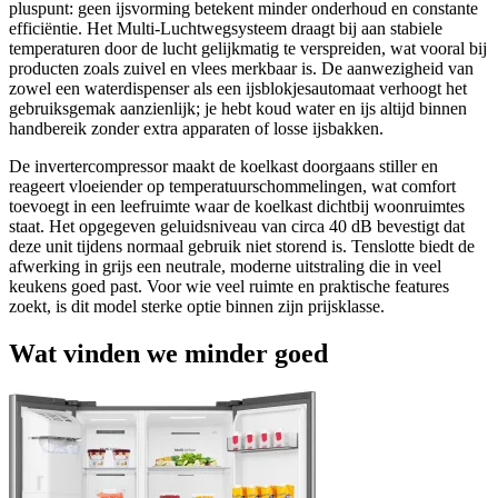
pluspunt: geen ijsvorming betekent minder onderhoud en constante
efficiëntie. Het Multi-Luchtwegsysteem draagt bij aan stabiele
temperaturen door de lucht gelijkmatig te verspreiden, wat vooral bij
producten zoals zuivel en vlees merkbaar is. De aanwezigheid van
zowel een waterdispenser als een ijsblokjesautomaat verhoogt het
gebruiksgemak aanzienlijk; je hebt koud water en ijs altijd binnen
handbereik zonder extra apparaten of losse ijsbakken.
De invertercompressor maakt de koelkast doorgaans stiller en
reageert vloeiender op temperatuurschommelingen, wat comfort
toevoegt in een leefruimte waar de koelkast dichtbij woonruimtes
staat. Het opgegeven geluidsniveau van circa 40 dB bevestigt dat
deze unit tijdens normaal gebruik niet storend is. Tenslotte biedt de
afwerking in grijs een neutrale, moderne uitstraling die in veel
keukens goed past. Voor wie veel ruimte en praktische features
zoekt, is dit model sterke optie binnen zijn prijsklasse.
Wat vinden we minder goed