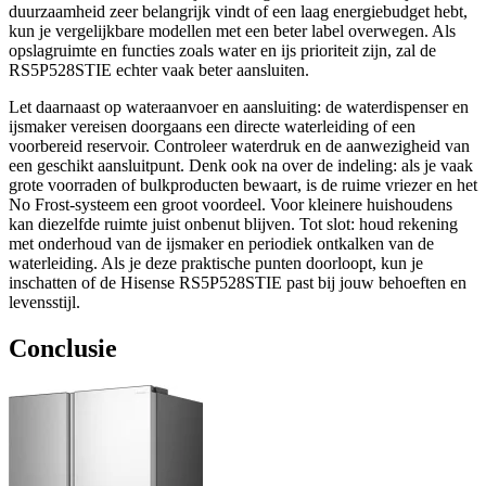
duurzaamheid zeer belangrijk vindt of een laag energiebudget hebt,
kun je vergelijkbare modellen met een beter label overwegen. Als
opslagruimte en functies zoals water en ijs prioriteit zijn, zal de
RS5P528STIE echter vaak beter aansluiten.
Let daarnaast op wateraanvoer en aansluiting: de waterdispenser en
ijsmaker vereisen doorgaans een directe waterleiding of een
voorbereid reservoir. Controleer waterdruk en de aanwezigheid van
een geschikt aansluitpunt. Denk ook na over de indeling: als je vaak
grote voorraden of bulkproducten bewaart, is de ruime vriezer en het
No Frost-systeem een groot voordeel. Voor kleinere huishoudens
kan diezelfde ruimte juist onbenut blijven. Tot slot: houd rekening
met onderhoud van de ijsmaker en periodiek ontkalken van de
waterleiding. Als je deze praktische punten doorloopt, kun je
inschatten of de Hisense RS5P528STIE past bij jouw behoeften en
levensstijl.
Conclusie