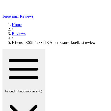
Terug naar Reviews
Home
/
Reviews
/
Hisense RS5P528STIE Amerikaanse koelkast review
Inhoud
Inhoudsopgave
(8)