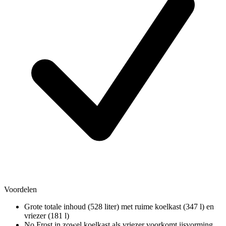
Voordelen
Grote totale inhoud (528 liter) met ruime koelkast (347 l) en
vriezer (181 l)
No Frost in zowel koelkast als vriezer voorkomt ijsvorming