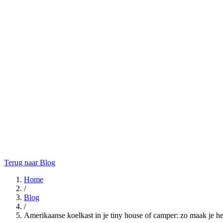
Terug naar Blog
Home
/
Blog
/
Amerikaanse koelkast in je tiny house of camper: zo maak je he