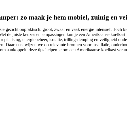
amper: zo maak je hem mobiel, zuinig en vei
rste gezicht onpraktisch: groot, zwaar en vaak energie-intensief. Toch
 Met de juiste keuzes en aanpassingen kun je een Amerikaanse koelkast m
r plaatsing, energiebeheer, isolatie, trillingsdemping en veiligheid o
en. Daarnaast wijzen we op relevante bronnen voor installatie, onderho
troom aankoppelt: deze tips helpen je om een Amerikaanse koelkast veran