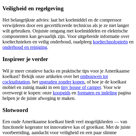
Veiligheid en regelgeving
Het belangrijkste advies: laat het koelmiddel en de compressor
verwijderen door een gecertificeerde technicus als je ze niet langer
wilt gebruiken. Onjuiste omgang met koelmiddelen en elektrische
componenten kan gevaarlijk zijn. Voor uitgebreide informatie over
koeltechnieken en veilig onderhoud, raadpleeg
koeltechnologieën
en
onderhoud en reiniging
.
Inspireer je verder
Wil je meer creatieve hacks en praktische tips voor je Amerikaanse
koelkast? Bekijk onze artikelen over het
ombouwen tot
cocktailstation
, het
upgraden zonder kopen
, of hoe je de koelkast
mobiel en zuinig maakt in een
tiny house of camper
. Voor wie
overweegt te kopen: onze
koopgids
en
formaten en indeling
pagina
helpen je de juiste afweging te maken.
Slotwoord
Een oude Amerikaanse koelkast biedt veel mogelijkheden — van
functionele kegerator tot innovatieve kas of groeikast. Met de juiste
voorbereiding, aandacht voor veiligheid en een paar slimme