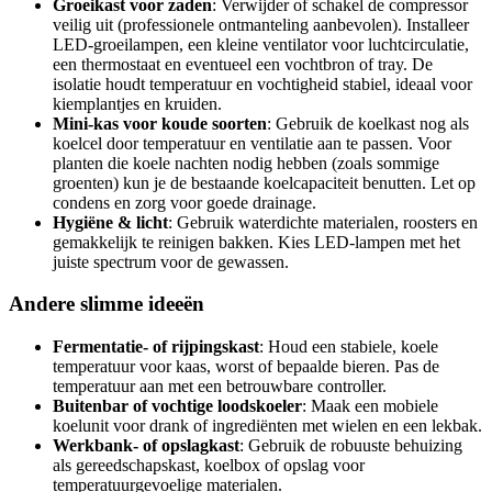
Groeikast voor zaden
: Verwijder of schakel de compressor
veilig uit (professionele ontmanteling aanbevolen). Installeer
LED-groeilampen, een kleine ventilator voor luchtcirculatie,
een thermostaat en eventueel een vochtbron of tray. De
isolatie houdt temperatuur en vochtigheid stabiel, ideaal voor
kiemplantjes en kruiden.
Mini-kas voor koude soorten
: Gebruik de koelkast nog als
koelcel door temperatuur en ventilatie aan te passen. Voor
planten die koele nachten nodig hebben (zoals sommige
groenten) kun je de bestaande koelcapaciteit benutten. Let op
condens en zorg voor goede drainage.
Hygiëne & licht
: Gebruik waterdichte materialen, roosters en
gemakkelijk te reinigen bakken. Kies LED-lampen met het
juiste spectrum voor de gewassen.
Andere slimme ideeën
Fermentatie- of rijpingskast
: Houd een stabiele, koele
temperatuur voor kaas, worst of bepaalde bieren. Pas de
temperatuur aan met een betrouwbare controller.
Buitenbar of vochtige loodskoeler
: Maak een mobiele
koelunit voor drank of ingrediënten met wielen en een lekbak.
Werkbank- of opslagkast
: Gebruik de robuuste behuizing
als gereedschapskast, koelbox of opslag voor
temperatuurgevoelige materialen.