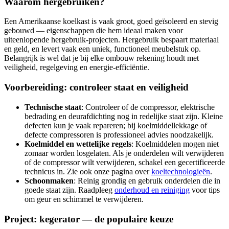
Waarom hergebruiken?
Een Amerikaanse koelkast is vaak groot, goed geïsoleerd en stevig
gebouwd — eigenschappen die hem ideaal maken voor
uiteenlopende hergebruik-projecten. Hergebruik bespaart materiaal
en geld, en levert vaak een uniek, functioneel meubelstuk op.
Belangrijk is wel dat je bij elke ombouw rekening houdt met
veiligheid, regelgeving en energie-efficiëntie.
Voorbereiding: controleer staat en veiligheid
Technische staat
: Controleer of de compressor, elektrische
bedrading en deurafdichting nog in redelijke staat zijn. Kleine
defecten kun je vaak repareren; bij koelmiddellekkage of
defecte compressoren is professioneel advies noodzakelijk.
Koelmiddel en wettelijke regels
: Koelmiddelen mogen niet
zomaar worden losgelaten. Als je onderdelen wilt verwijderen
of de compressor wilt verwijderen, schakel een gecertificeerde
technicus in. Zie ook onze pagina over
koeltechnologieën
.
Schoonmaken
: Reinig grondig en gebruik onderdelen die in
goede staat zijn. Raadpleeg
onderhoud en reiniging
voor tips
om geur en schimmel te verwijderen.
Project: kegerator — de populaire keuze