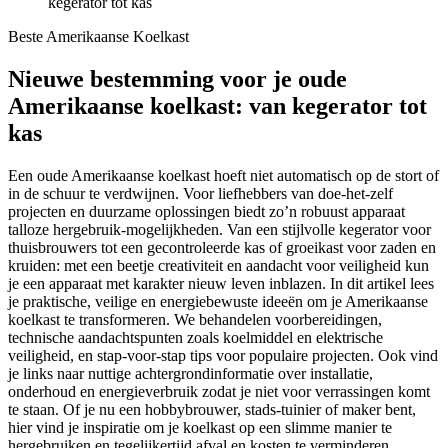
kegerator tot kas
Beste Amerikaanse Koelkast
Nieuwe bestemming voor je oude
Amerikaanse koelkast: van kegerator tot
kas
Een oude Amerikaanse koelkast hoeft niet automatisch op de stort of
in de schuur te verdwijnen. Voor liefhebbers van doe-het-zelf
projecten en duurzame oplossingen biedt zo’n robuust apparaat
talloze hergebruik-mogelijkheden. Van een stijlvolle kegerator voor
thuisbrouwers tot een gecontroleerde kas of groeikast voor zaden en
kruiden: met een beetje creativiteit en aandacht voor veiligheid kun
je een apparaat met karakter nieuw leven inblazen. In dit artikel lees
je praktische, veilige en energiebewuste ideeën om je Amerikaanse
koelkast te transformeren. We behandelen voorbereidingen,
technische aandachtspunten zoals koelmiddel en elektrische
veiligheid, en stap-voor-stap tips voor populaire projecten. Ook vind
je links naar nuttige achtergrondinformatie over installatie,
onderhoud en energieverbruik zodat je niet voor verrassingen komt
te staan. Of je nu een hobbybrouwer, stads-tuinier of maker bent,
hier vind je inspiratie om je koelkast op een slimme manier te
hergebruiken en tegelijkertijd afval en kosten te verminderen.