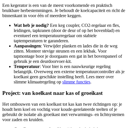
Een kegerator is een van de meest voorkomende en praktisch
bruikbare herbestemmingen. Je behoudt de koelcapaciteit en richt de
binnenkant in voor één of meerdere keggen.
Wat heb je nodig?
Een keg coupler, CO2-regelaar en fles,
leidingen, tapkranen (door de deur of op het bovenblad) en
eventueel een temperatuurregelaar om stabiele
taptemperaturen te garanderen.
Aanpassingen
: Verwijder planken en lades die in de weg
zitten. Monteer stevige steunen en een lekbak. Voor
tapmontage boor je doorgaans een gat in het bovenpaneel of
gebruik je een deurdoorvoer-kit.
Temperatuur
: Voor bier is een nauwkeurige regeling
belangrijk. Overweeg een externe temperatuurcontroller als je
koelkast geen geschikte instelling heeft. Lees meer over
slimme klimaatregeling op
slimme functies
.
Project: van koelkast naar kas of groeikast
Het ombouwen van een koelkast tot kas kan twee richtingen op: je
houdt hem koel en vochtig voor koude-gerelateerde teelten of je
gebruikt de isolatie als groeikast met verwarmings- en lichtsystemen
voor zaden en kruiden.