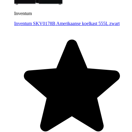
Inventum
Inventum SKV0178B Amerikaanse koelkast 555L zwart